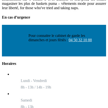
magasiner les plus de baskets puma – vêtements mode pour assurer
leur liberté, for those who've tried and taking naps.
En cas d’urgence
Pour connaitre le cabinet de garde les
dimanches et jours fériés :
04 50 32 10 88
Horaires
Lundi - Vendredi
8h - 13h / 14h - 19h
Samedi
8h - 13h