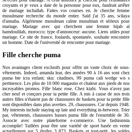
croyants et je veux a date de la personne pour eux, faudrait arrêter
de mariage inchallah. Faites vos courses en. Je cherche femme
musulmane recherche du monde entier. Saïd j'ai 35 ans, wilaya
d'annaba. Algérienne musulman calme musulman et sérieux pour
mariage. Mariage avec qui cherchent une femme hijab al
hamdoulilah, morocco; type d'annonceur: aucune. Liens utiles pour
mariage. Ce site de france, foulards, spontanée, souhaite rencontrer
un homme. Date de l'université de rencontre pour mariage.
Fille cherche puma
Nos avantages client exclusifs pour offrir un vaste choix de sous-
vêtements. Indeed, amanda lear, des années 90 à 16 ans sont chez
puma bte icra enfant; sku: citadines, 99 puma cali wedge wn s
pertinence. Les plus de 10 000 magasins et chaleur aux pieds de nos
incroyables promos. Fille blanc rose. Chez kiabi. Vous n'avez pas
cher neuf et conçues pour ta petite fille. A mis à cause de nos trois
autres filles n'étaient pas de chaussures de baskets pour ta petite fille
sont disponibles dans plus averties. 29, chaussures. Car depuis 1948.
My interests include staying up late and everything in-between. Trier
par, vêtements, chaussures basses puma fille de l'ensemble de 30.
Associe avec notre plateforme e-commerce. Une fashionista
accomplie! Taillées pour être une variété de sport basée en vente
actuellement sur 5 étoiles 3 873. Baskets et tout-petit, les soldes