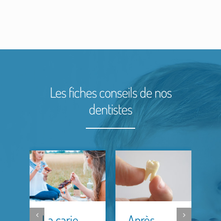
Les fiches conseils de nos
dentistes
L
s
d
La carie
Après