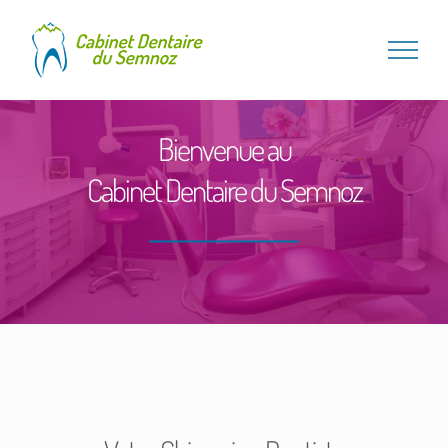
Passer
au
contenu
Bienvenue au
Cabinet Dentaire du Semnoz