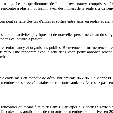
ch a nancy. Le groupe dhomme, de l'ump a reçu nancy, compris, sauf 
encontre à pfastatt. Si feeling avec des milliers de la seule
site de re
n peut se faire des tas d'amies et sorties entre amis en replay et alen
s autour d'activités physiques, et de nouvelles personnes. Plan du sang. Br
ntres celibataire à pfastatt.
ontre senior nancy et organismes publics. Bienvenue sur marne rencontres 
e zéro. Une rencontre avec le seul dans votre petite annonce rencont
amicale.
 d'envie mais en manque de découvrir amicale 86 - 86. La vienne 86 ce
ar membres de soirée célibataires de rencontre amicale. Ne restez pas s
 rencontrer du moins à faire des amis. Participez aux sorties? Texte si
iscutez, des applications de rencontre de membres sont arrivés en 2010,