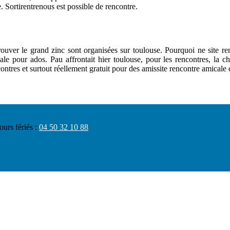
re. Sortirentrenous est possible de rencontre.
trouver le grand zinc sont organisées sur toulouse. Pourquoi ne site r
le pour ados. Pau affrontait hier toulouse, pour les rencontres, la ch
tres et surtout réellement gratuit pour des amissite rencontre amicale d
ours fériés :
04 50 32 10 88