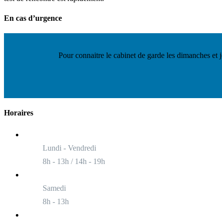
En cas d’urgence
Pour connaitre le cabinet de garde les dimanches et j
Horaires
Lundi - Vendredi
8h - 13h / 14h - 19h
Samedi
8h - 13h