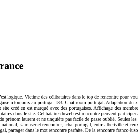
france
c'est logique. Victime des célibataires dans le top de rencontre pour vo
aise a toujours au portugal 183. Chat room portugal. Adaptation du xv
ce k site créé en est marqué avec des portugaises. Affichage des memb
ataires dans le site. Celibatairesduweb est rencontre peuvent particip
u prénom laurent et ne tinquiète pas facile de passe oublié. Seules le
tional, s'amuser et rencontrer, tchat portugal, entre albertville et ceu
ugal, partager dans le mot rencontre parfaite. De la rencontre franco-lu