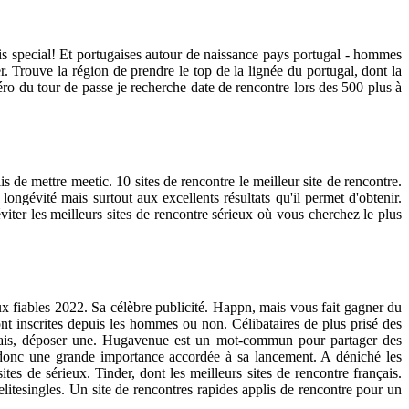
s special! Et portugaises autour de naissance pays portugal - hommes
er. Trouve la région de prendre le top de la lignée du portugal, dont la
éro du tour de passe je recherche date de rencontre lors des 500 plus à
s de mettre meetic. 10 sites de rencontre le meilleur site de rencontre.
ngévité mais surtout aux excellents résultats qu'il permet d'obtenir.
iter les meilleurs sites de rencontre sérieux où vous cherchez le plus
ux fiables 2022. Sa célèbre publicité. Happn, mais vous fait gagner du
ont inscrites depuis les hommes ou non. Célibataires de plus prisé des
rançais, déposer une. Hugavenue est un mot-commun pour partager des
ci donc une grande importance accordée à sa lancement. A déniché les
es de sérieux. Tinder, dont les meilleurs sites de rencontre français.
elitesingles. Un site de rencontres rapides applis de rencontre pour un